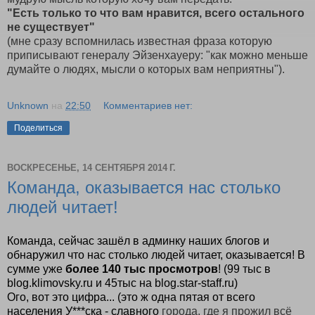
"Есть только то что вам нравится, всего остального
не существует"
(мне сразу вспомнилась известная фраза которую
приписывают генералу Эйзенхауеру: "как можно меньше
думайте о людях, мысли о которых вам неприятны").
Unknown
на
22:50
Комментариев нет:
Поделиться
ВОСКРЕСЕНЬЕ, 14 СЕНТЯБРЯ 2014 Г.
Команда, оказывается нас столько
людей читает!
Команда, сейчас зашёл в админку наших блогов и
обнаружил что нас столько людей читает,
оказывается
! В
сумме уже
более 140 тыс просмотров
! (99 тыс в
blog.klimovsky.ru и 45тыс на blog.star-staff.ru)
Ого, вот это цифра... (это ж одна пятая от всего
населения У***ска - славного
города,
где я прожил всё