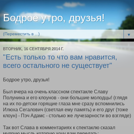
Бодрое утро, друзья!
▼
ВТОРНИК, 16 СЕНТЯБРЯ 2014 Г.
"Есть только то что вам нравится,
всего остального не существует"
Бодрое утро, друзья!
Был вчера на очень классном спектакле Славу
Полунина и его клоунов - они большие молодцы! (глядя
на их по-детски горящие глаза мне сразу вспомнились
Илюха Сегалович (светлая ему память) и его друг (тоже
клоун) - Пэч Адамс - столько же лучезарности во взгляде)
Так вот Слава в комментариях к спектаклю сказал
мудрую мысль которую хочу вам передать: