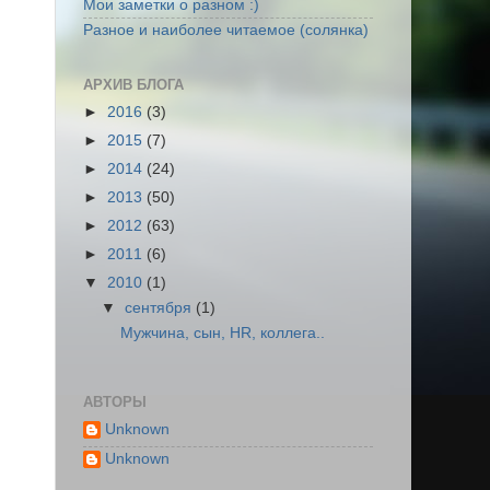
Мои заметки о разном :)
Разное и наиболее читаемое (солянка)
АРХИВ БЛОГА
►
2016
(3)
►
2015
(7)
►
2014
(24)
►
2013
(50)
►
2012
(63)
►
2011
(6)
▼
2010
(1)
▼
сентября
(1)
Мужчина, сын, HR, коллега..
АВТОРЫ
Unknown
Unknown