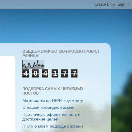
ОБЩЕЕ·КОЛИЧЕСТВО·ПРОСМОТРОВ·СТ
РАНИЦЫ
4
0
4
1
7
7
ПОДБОРКА САМЫХ ЧИТАЕМЫХ
ПОСТОВ
Материалы по HR/Рекрутменту
О нашей командной жизни
Про личную эффективность и
достижение целей
ППЖ: о моем подходе к жизни)