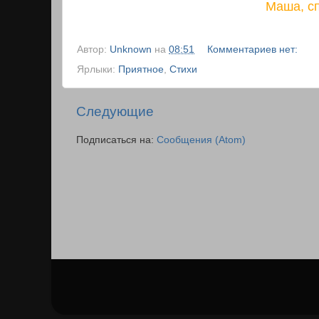
Маша, сп
Автор:
Unknown
на
08:51
Комментариев нет:
Ярлыки:
Приятное
,
Стихи
Следующие
Подписаться на:
Сообщения (Atom)