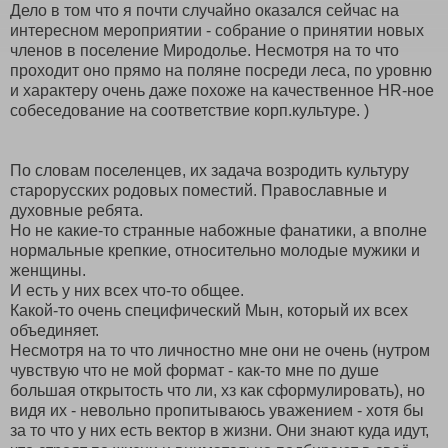
Дело в том что я почти случайно оказался сейчас на
интересном мероприятии - собрание о принятии новых
членов в поселение Миродолье. Несмотря на то что
проходит оно прямо на поляне посреди леса, по уровню
и характеру очень даже похоже на качественное HR-ное
собеседование на соответствие корп.культуре. )
По словам поселенцев, их задача возродить культуру
старорусских родовых поместий. Православные и
духовные ребята.
Но не какие-то странные набожные фанатики, а вполне
нормальные крепкие, относительно молодые мужики и
женщины.
И есть у них всех что-то общее.
Какой-то очень специфический Мын, который их всех
объединяет.
Несмотря на то что личностно мне они не очень (нутром
чувствую что не мой формат - как-то мне по душе
большая открытость что ли, хз как сформулировать), но
видя их - невольно пропитываюсь уважением - хотя бы
за то что у них есть вектор в жизни. Они знают куда идут,