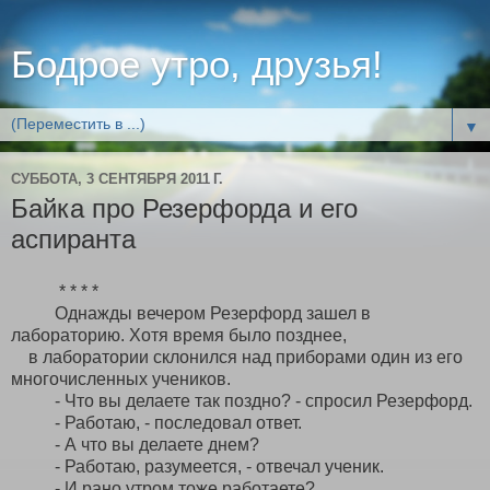
Бодрое утро, друзья!
▼
СУББОТА, 3 СЕНТЯБРЯ 2011 Г.
Байка про Резерфорда и его
аспиранта
* * * *
Однажды вечером Резерфорд зашел в
лабораторию. Хотя время было позднее,
в лаборатории склонился над приборами один из его
многочисленных учеников.
- Что вы делаете так поздно? - спросил Резерфорд.
- Работаю, - последовал ответ.
- А что вы делаете днем?
- Работаю, разумеется, - отвечал ученик.
- И рано утром тоже работаете?